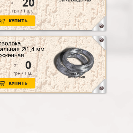
20
ть на протяжении двадцати восьми
от
ен выдерживать большие нагрузки.
грн./ 1 шт.
КУПИТЬ
оволока
зальная Ø1,4 мм
ожженная
0
от
грн./ 1 м.
КУПИТЬ