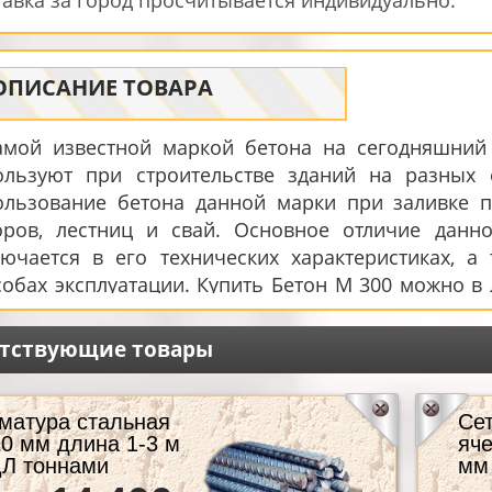
ОПИСАНИЕ ТОВАРА
амой известной маркой бетона на сегодняшний
ользуют при строительстве зданий на разных е
ользование бетона данной марки при заливке 
оров, лестниц и свай. Основное отличие данн
лючается в его технических характеристиках, 
собах эксплуатации. Купить Бетон М 300 можно в
е на строительном рынке. Его приемлемая цен
ольшие и довольно простые инструменты, можно
утствующие товары
упке стоит внимательно на упаковке изучить свой
, цена на который невысока. Известно, что 
бходимо время. Бетон данной марки приобрета
матура стальная
Сет
0 мм длина 1-3 м
яче
ько после шести месяцев его использования. Но и
Л тоннами
мм 
ной марки начинаются уже с той минуты, когда ц