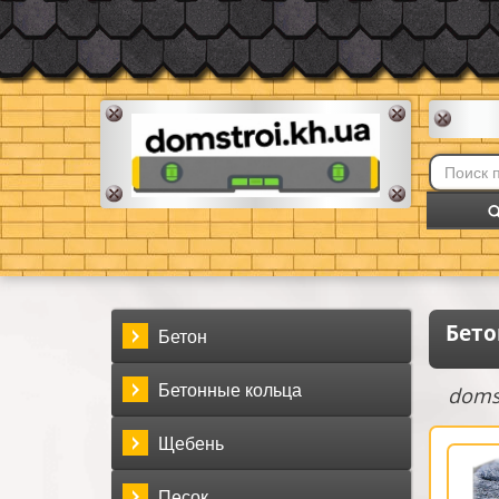
Бето
Бетон
Бетонные кольца
domst
Щебень
Песок