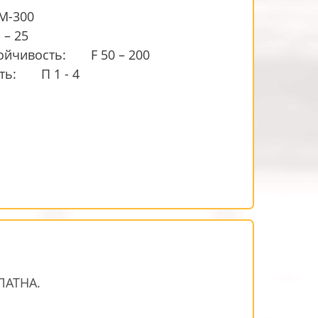
М-300
 – 25
ойчивость:
F 50 – 200
ть:
П 1 - 4
ЛАТНА.