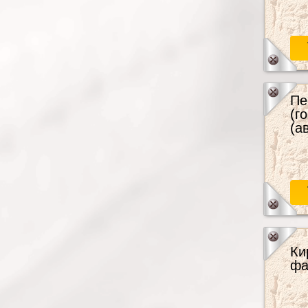
Эти
дне
Пе
(г
(а
Ки
фа