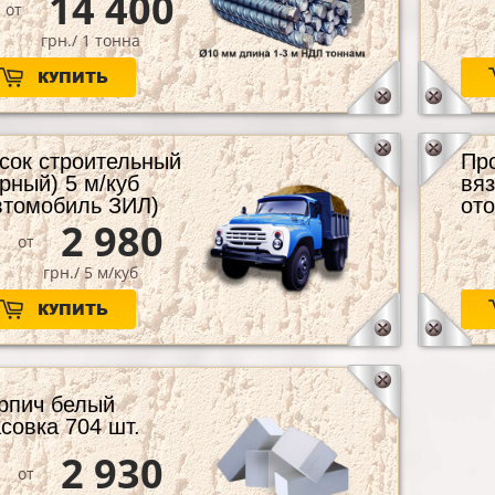
14 400
 постоянные изменения будут медленно протека
от
й. Такой бетон после определенного срока способ
грн./ 1 тонна
КУПИТЬ
сок строительный
Пр
орный) 5 м/куб
вя
втомобиль ЗИЛ)
от
2 980
от
грн./ 5 м/куб
КУПИТЬ
рпич белый
совка 704 шт.
2 930
от