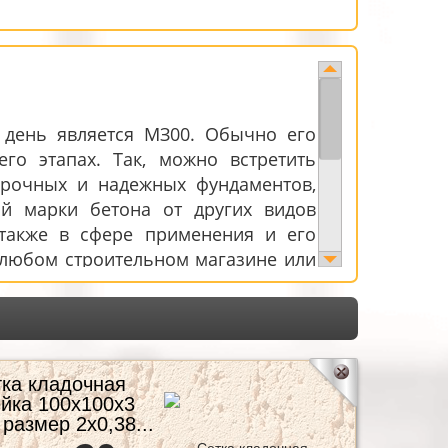
 день является МЗ00. Обычно его
го этапах. Так, можно встретить
прочных и надежных фундаментов,
ой марки бетона от других видов
а также в сфере применения и его
 любом строительном магазине или
а оправдывается тем, что, имея
 его сделать самостоятельно. При
ства такого материала, как бетон М
для прочности такого материала
ет надежность и прочность лишь
ка кладочная
йка 100х100х3
зменения в составе бетонной смеси
размер 2х0,38...
емент начинают смешивать с водой.