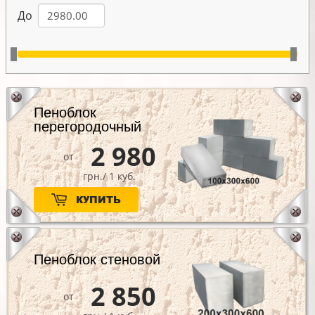
До
Пеноблок
перегородочный
2 980
от
грн./ 1 куб.
КУПИТЬ
Пеноблок стеновой
2 850
от