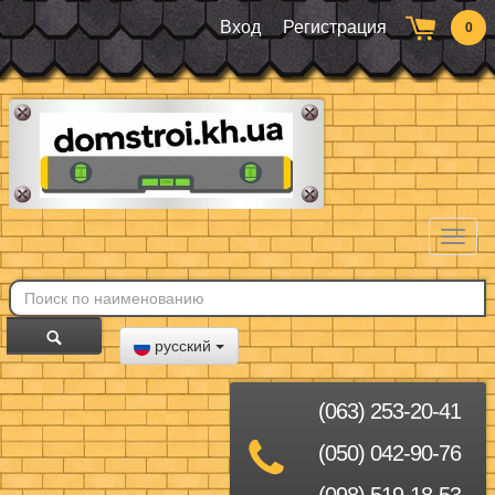
Вход
Регистрация
0
Toggl
naviga
русский
(063) 253-20-41
(050) 042-90-76
(098) 519-18-53