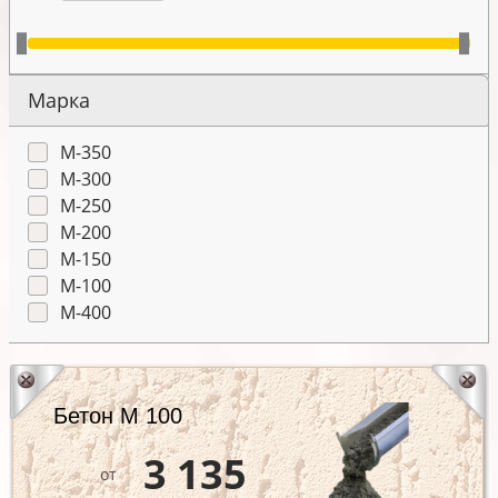
Марка
М-350
М-300
М-250
М-200
М-150
М-100
М-400
Бетон М 100
3 135
от