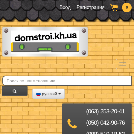
Вход
Регистрация
0
Toggl
naviga
русский
(063) 253-20-41
(050) 042-90-76
(098) 519-18-53