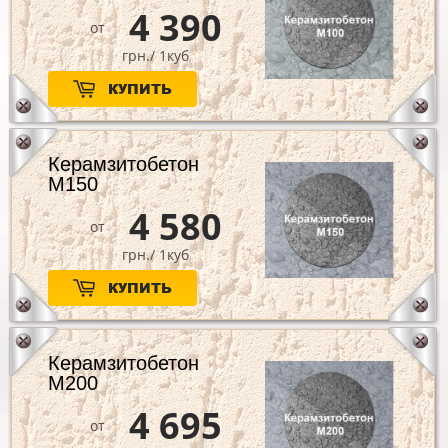
4 390
от
грн./ 1куб
КУПИТЬ
Керамзитобетон
М150
4 580
от
грн./ 1куб
КУПИТЬ
Керамзитобетон
М200
4 695
от