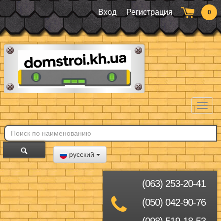
Вход
Регистрация
0
Toggl
naviga
русский
(063) 253-20-41
(050) 042-90-76
(098) 519-18-53