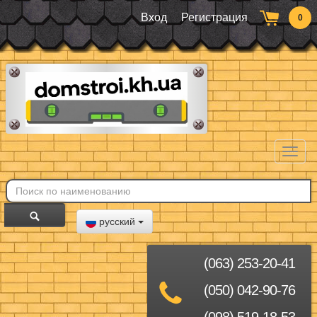
Вход
Регистрация
0
Toggl
naviga
русский
(063) 253-20-41
(050) 042-90-76
(098) 519-18-53