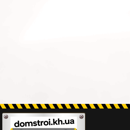
результате выходит изделие, которое
может выдерживать очень большие
нагрузки, что немаловажно при
обустройстве септика.
Стоимость бетонных колец напрямую
зависит от их размера, чем больше
размеры кольца, тем дороже оно стоит.
В нашей компании Вы сможете
приобрести необходимые бетонные
кольца по низким ценам.
Доставка бетонных колец
осуществляется краном манипулятором
в пределах города и Харьковской
области, звоните нам и заказывайте
бетонные кольца с доставкой. Купить
бетонные кольца эконом 1,5 м в
Харькове в строго оговорённые сроки,
по приемлемой стоимости, можно в