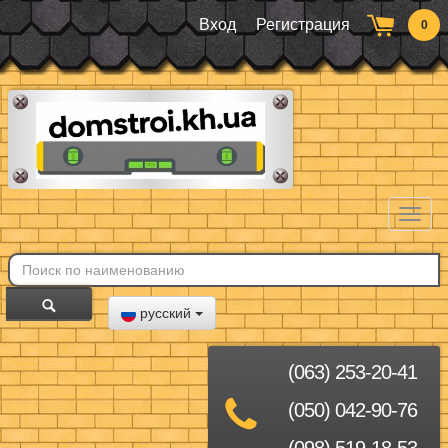
Вход
Регистрация
0
Toggl
naviga
русский
(063) 253-20-41
(050) 042-90-76
(098) 519-18-53