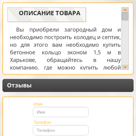
ОПИСАНИЕ ТОВАРА
Вы приобрели загородный дом и
необходимо построить колодец и септик,
но для этого вам необходимо купить
бетонное кольцо эконом 1,5 м в
Харькове, обращайтесь в нашу
компанию, где можно купить любой
строительный материал.
Бетонные кольца эконом 1,5м – это
Отзывы
достаточно прочный и доступный в
экономическом плане строительный
Имя
материал. Широкое применение
бетонные кольца эконом 15м. цена в
Харькове оптимально низкая,
Телефон
изготовленные из бетонного раствора,