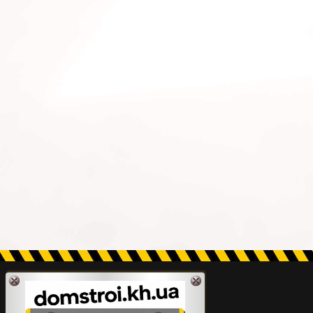
для физлиц и предприятий;
Быстрая установка;
Высокая прочность –
железобетонное кольцо
отличается своей устойчивостью к
большим нагрузкам;
Длительный срок эксплуатации.
Купить бетонные кольца цена с
доставкой в Харькове самая
минимальная и доступная, как частным
лицам, так и крупным строительным
компаниям.