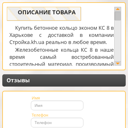
ОПИСАНИЕ ТОВАРА
Купить бетонное кольцо эконом КС 8 в
Харькове с доставкой в компании
Стройка.kh.ua реально в любое время.
Железобетонные кольца КС 8 в наше
время самый востребованный
строительный материал, производимый
из высших марок тяжелого бетона,
обеспечивающих морозоустойчивость и
Отзывы
водонепроницаемость. Кольца для
канализационных колодцев имеют
Имя
специальную технологию изготовления.
Внутри бетонного кольца вставлена
армирующая металлическая решётка
Телефон
высокопрочного соединения, благодаря