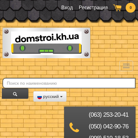
Вход
Регистрация
0
Toggl
naviga
русский
(063) 253-20-41
(050) 042-90-76
(098) 519-18-53