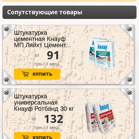
от окружной дороги.
Сопутствующие товары
Штукатурка
цементная Кнауф
МП Ляйхт Цемент...
91
от
грн./ 1 меш.
КУПИТЬ
Штукатурка
универсальная
Кнауф Ротбанд 30 кг
132
от
грн./ 1 меш.
КУПИТЬ