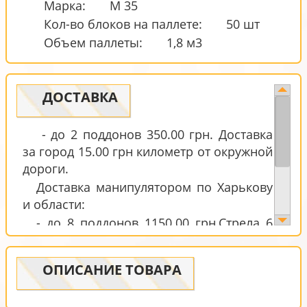
Марка:
М 35
Кол-во блоков на паллете:
50 шт
Объем паллеты:
1,8 м3
ДОСТАВКА
- до 2 поддонов 350.00 грн. Доставка
за город 15.00 грн километр от окружной
дороги.
Доставка манипулятором по Харькову
и области:
- до 8 поддонов 1150.00 грн.Стрела 6
м.Доставка за город 30 грн. за километр
от окружной дороги.
ОПИСАНИЕ ТОВАРА
- до 12 поддонов 1350.00 грн.Стрела 8
м.Доставка за город 34 грн. за километр