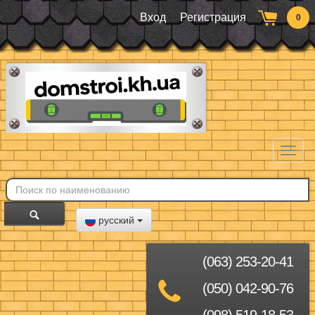
Вход
Регистрация
0
Toggl
naviga
русский
(063) 253-20-41
(050) 042-90-76
(098) 519-18-53